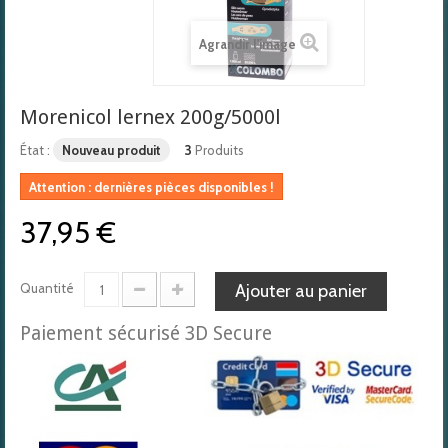
Agrandir l'image
Morenicol lernex 200g/5000l
État :
Nouveau produit
3
Produits
Attention : dernières pièces disponibles !
37,95 €
Quantité
Ajouter au panier
Paiement sécurisé 3D Secure