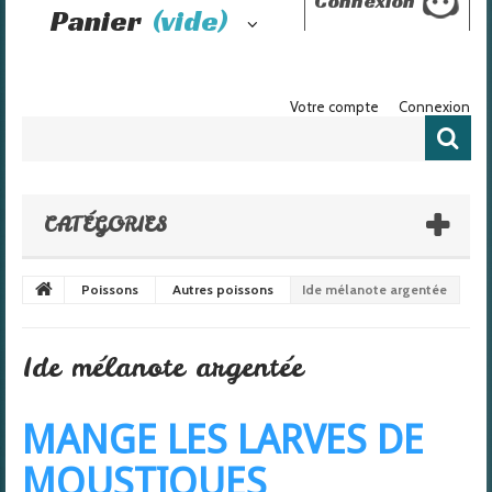
Connexion
Panier
(vide)
Votre compte
Connexion
CATÉGORIES
Poissons
Autres poissons
Ide mélanote argentée
Ide mélanote argentée
MANGE LES LARVES DE
MOUSTIQUES